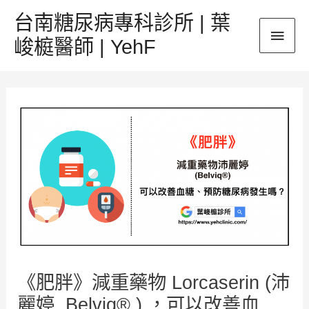
跳
台南糖尿病專科診所 | 葉
主
至
峻榳醫師 | YehF
主
要
要
Post
內
選
navigation
容
單
《肥胖》減重藥物 Lorcaserin (沛
麗婷, Belviq® ) ，可以改善血