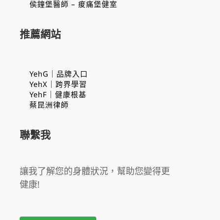
侯鐘堡醫師 – 痠痛堡健室
推薦網站
YehG｜品牌入口
YehX｜跨界學習
YehF｜健康根基
蔡昆洲律師
聯繫我
讓我了解您的身體狀況，幫助您變得更
健康!