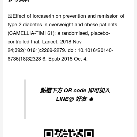
📖Effect of lorcaserin on prevention and remission of
type 2 diabetes in overweight and obese patients
(CAMELLIA-TIMI 61): a randomised, placebo-
controlled trial. Lancet. 2018 Nov
24;392(10161):2269-2279. doi: 10.1016/S0140-
6736(18)32328-6. Epub 2018 Oct 4.
點選下方 QR code 即可加入
LINE@ 好友 🔥