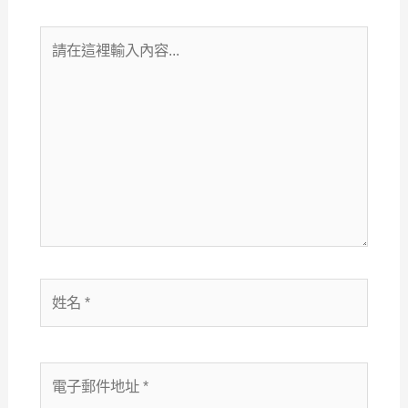
請
在
這
裡
輸
入
內
容...
姓
名
*
電
子