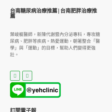
台南糖尿病治療推薦|台南肥胖治療推
薦
葉峻榳醫師，新陳代謝暨內分泌專科，專攻糖
尿病、肥胖等疾病。熱愛運動，朝著整合「醫
學」與「運動」的目標，幫助人們變得更強
壯。
F
Y
a
o
c
u
e
t
b
u
o
b
o
e
k
訂閱電子報