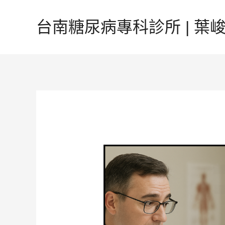
跳
至
台南糖尿病專科診所 | 葉峻榳
主
要
內
容
Post
navigation