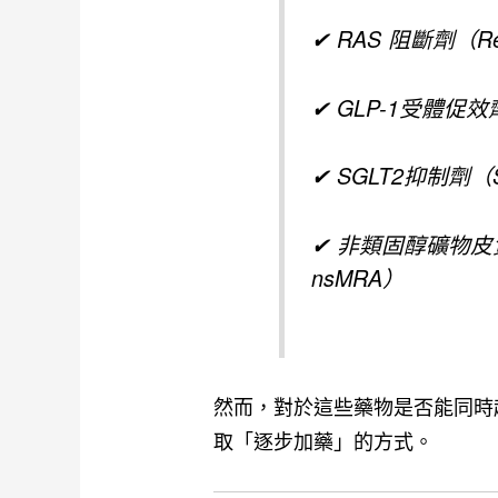
✔ RAS 阻斷劑（Renin
✔ GLP-1受體促效劑（Gl
✔ SGLT2抑制劑（Sodiu
✔ 非類固醇礦物皮質激素受體
nsMRA）
然而，對於這些藥物是否能同時
取「逐步加藥」的方式。