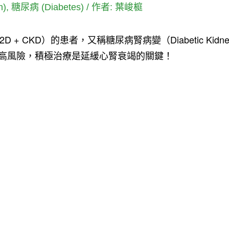
m)
,
糖尿病 (Diabetes)
/ 作者:
葉峻榳
 CKD）的患者，又稱糖尿病腎病變（Diabetic Kidney D
高風險，積極治療是延緩心腎衰竭的關鍵！