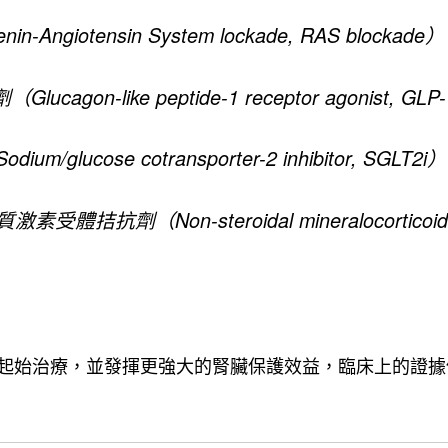
-Angiotensin System lockade, RAS blockade）
ucagon-like peptide-1 receptor agonist, GLP
m/glucose cotransporter-2 inhibitor, SGLT2i）
拮抗劑（Non-steroidal mineralocorticoid rec
起始治療，並發揮更強大的腎臟保護效益，臨床上的證據