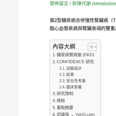
發佈留言
/
新陳代謝 (Metabolis
第2型糖尿病合併慢性腎臟病（T2D +
臨心血管疾病與腎臟衰竭的雙重
內容大綱
糖尿病腎病變 (DKD)
CONFIDENCE 研究
試驗設計
結果
安全性考量
臨床意義
研究限制
總結
重點摘要
認識我 → YehG.com