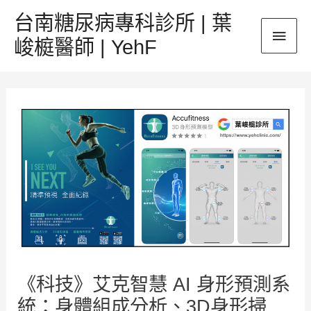
跳
台南糖尿病專科診所 | 葉
主
至
峻榳醫師 | YehF
主
要
要
Post
內
選
navigation
容
單
《科技》艾克智慧 AI 身形預測系
統：身體組成分析、3D身形掃