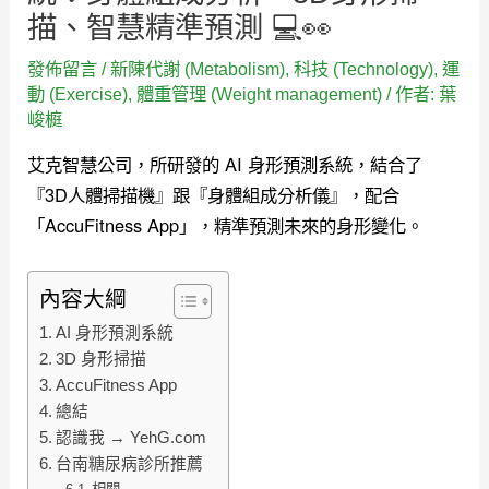
描、智慧精準預測 💻👀
發佈留言
/
新陳代謝 (Metabolism)
,
科技 (Technology)
,
運
動 (Exercise)
,
體重管理 (Weight management)
/ 作者:
葉
峻榳
艾克智慧公司，所研發的 AI 身形預測系統，結合了
『3D人體掃描機』跟『身體組成分析儀』，配合
「AccuFitness App」，精準預測未來的身形變化。
內容大綱
AI 身形預測系統
3D 身形掃描
AccuFitness App
總結
認識我 → YehG.com
台南糖尿病診所推薦