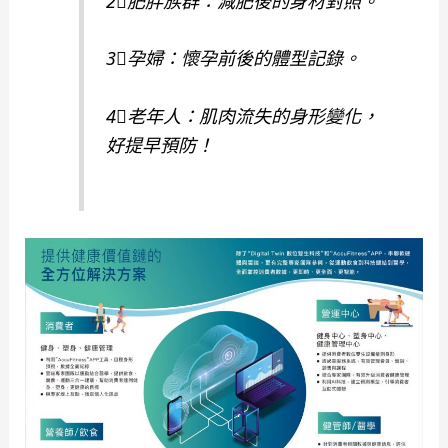
2⃣️肥胖族群：減肥後的身材對照。
3⃣️孕婦：懷孕前後的體型記錄。
4⃣️老年人：肌肉流失的身形變化，
好提早預防！