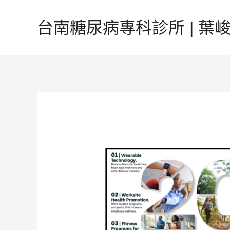
跳
至
台南糖尿病專科診所 | 葉峻榳
主
要
內
容
Post
navigation